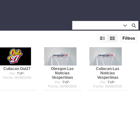
Filtros
Culiacan Out27
Obregon Las
Culiacan-Las
Noticias
Noticias
Por:
TVP-
Vespertinas
Vespertinas
Fecha: 06/08/2026
Por:
TVP-
Por:
TVP-
Fecha: 06/08/2026
Fecha: 06/08/2026