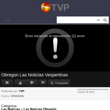
Error iniciando el reproductor (1) error
Obregon Las Noticias Vespertinas
Compartir
Publicado por:
TVP-
Gusta:
0
(
0
%)
Fecha:
19/06/2026
Categorías:
Las Noticias
»
Las Noticias Obregón