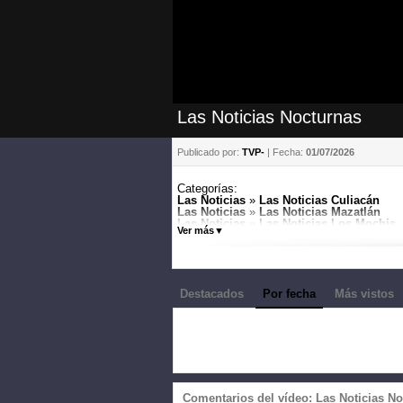
Las Noticias Nocturnas
Publicado por:
TVP-
| Fecha:
01/07/2026
Categorías:
Las Noticias
»
Las Noticias Culiacán
Las Noticias
»
Las Noticias Mazatlán
Las Noticias
»
Las Noticias Los Mochis
Ver más
▼
Canales:
Culiacán
Destacados
Por fecha
Más vistos
Comentarios del vídeo: Las Noticias N