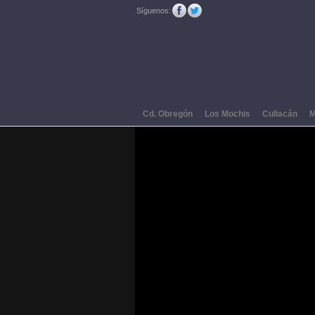
Síguenos:
Cd. Obregón
Los Mochis
Culiacán
M