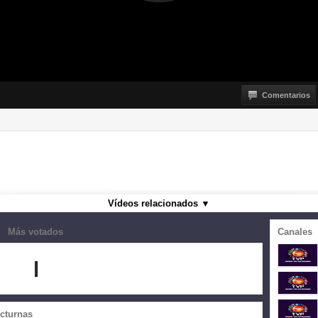
Comentarios
Vídeos relacionados
▼
Más votados
Canales
octurnas