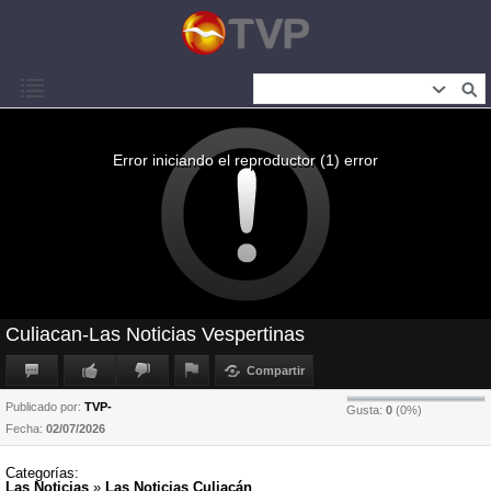
Error iniciando el reproductor (1) error
Culiacan-Las Noticias Vespertinas
Compartir
Publicado por:
TVP-
Gusta:
0
(
0
%)
Fecha:
02/07/2026
Categorías:
Las Noticias
»
Las Noticias Culiacán