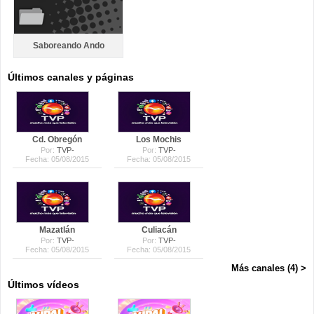
Saboreando Ando
Últimos canales y páginas
Cd. Obregón
Los Mochis
Por:
TVP-
Por:
TVP-
Fecha: 05/08/2015
Fecha: 05/08/2015
Mazatlán
Culiacán
Por:
TVP-
Por:
TVP-
Fecha: 05/08/2015
Fecha: 05/08/2015
Más canales (4) >
Últimos vídeos