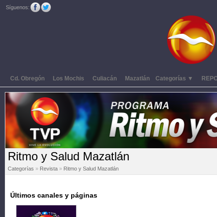
Síguenos:
Cd. Obregón
Los Mochis
Culiacán
Mazatlán
Categorías ▼
REP
Ritmo y Salud Mazatlán
Categorías
»
Revista
»
Ritmo y Salud Mazatlán
Últimos canales y páginas