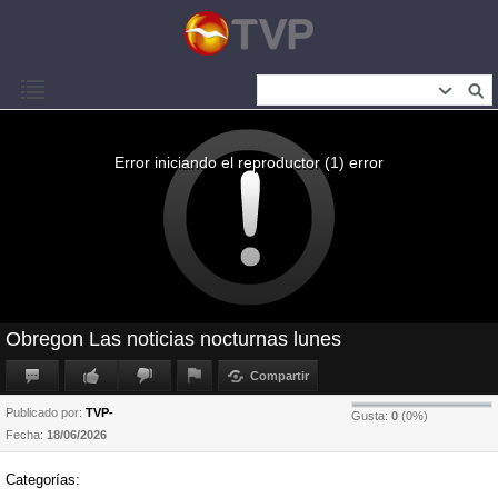
Error iniciando el reproductor (1) error
Obregon Las noticias nocturnas lunes
Compartir
Publicado por:
TVP-
Gusta:
0
(
0
%)
Fecha:
18/06/2026
Categorías: