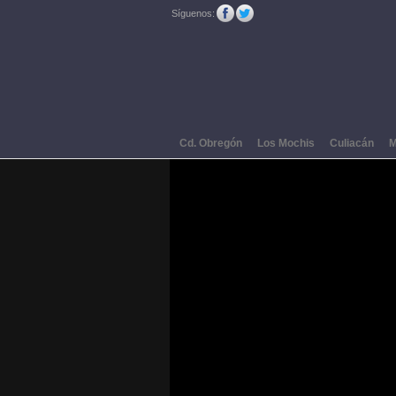
Síguenos:
Cd. Obregón
Los Mochis
Culiacán
M