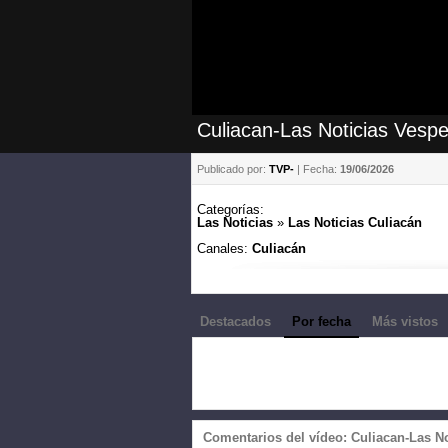
Culiacan-Las Noticias Vespe
Publicado por:
TVP-
| Fecha:
19/06/2026
Categorías:
Las Noticias
»
Las Noticias Culiacán
Canales:
Culiacán
Destacados
Por fecha
Más vistos
Comentarios del vídeo: Culiacan-Las No