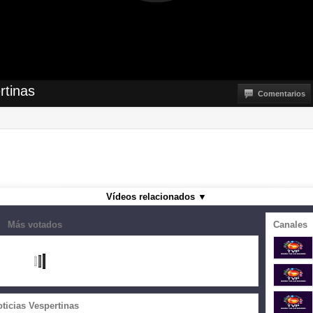
rtinas
Comentarios
Vídeos relacionados
▼
Más votados
Canales
ticias Vespertinas