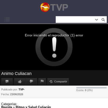
Error iniciando el reproductor (1) error
Animo Culiacan
Compartir
Publicado por:
TVP-
Gusta:
0
(
0
%)
Fecha:
23/06/2026
Categorías:
Revista
»
Ritmo y Salud Culiacán