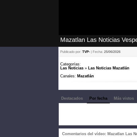
Mazatlan Las Noticias Vespe
Publicado por:
TVP-
| Fecha:
25/06/2026
Categorías:
Las Noticias
»
Las Noticias Mazatlán
Canales:
Mazatlán
Destacados
Por fecha
Más vistos
Comentarios del vídeo: Mazatlan Las No