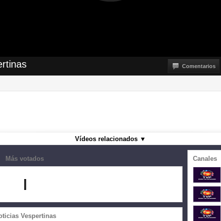
rtinas
Comentarios
Vídeos relacionados
▼
Más votados
Canales
ticias Vespertinas