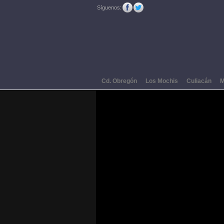
Síguenos:
Cd. Obregón
Los Mochis
Culiacán
M