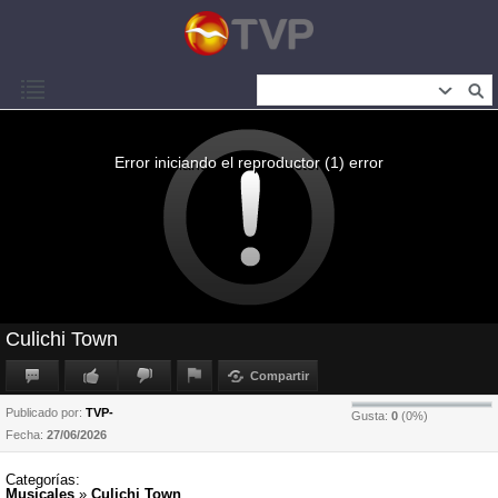
Error iniciando el reproductor (1) error
Culichi Town
Compartir
Publicado por:
TVP-
Gusta:
0
(
0
%)
Fecha:
27/06/2026
Categorías:
Musicales
»
Culichi Town