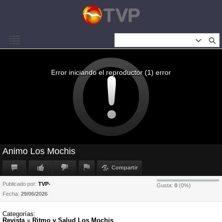
Error iniciando el reproductor (1) error
Animo Los Mochis
Compartir
Publicado por:
TVP-
Gusta:
0
(
0
%)
Fecha:
29/06/2026
Categorías:
Revista
»
Ritmo y Salud Los Mochis