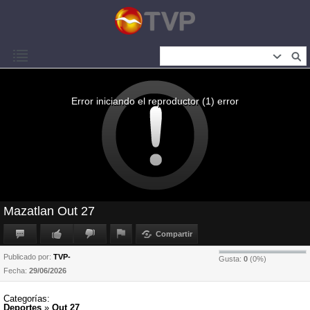
Error iniciando el reproductor (1) error
Mazatlan Out 27
Compartir
Publicado por:
TVP-
Gusta:
0
(
0
%)
Fecha:
29/06/2026
Categorías:
Deportes
»
Out 27