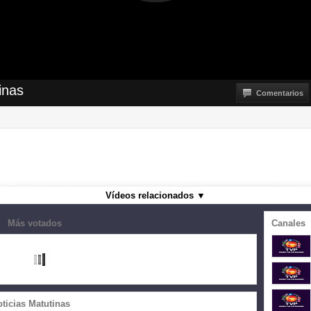
inas
Comentarios
Vídeos relacionados
▼
Más votados
Canales
ticias Matutinas