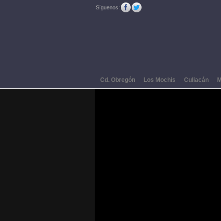
Síguenos:
Cd. Obregón
Los Mochis
Culiacán
M