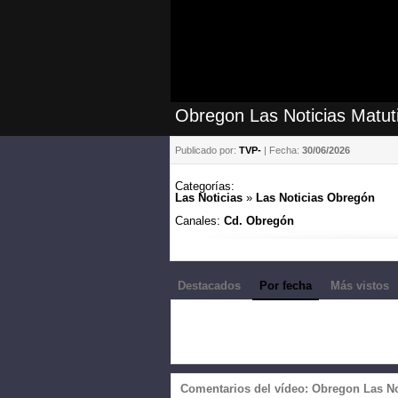
Obregon Las Noticias Matut
Publicado por:
TVP-
| Fecha:
30/06/2026
Categorías:
Las Noticias
»
Las Noticias Obregón
Canales:
Cd. Obregón
Destacados
Por fecha
Más vistos
Comentarios del vídeo: Obregon Las No