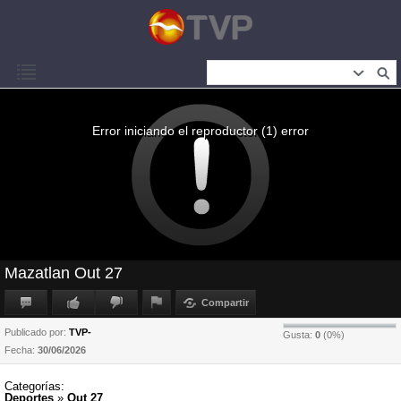
Error iniciando el reproductor (1) error
Mazatlan Out 27
Compartir
Publicado por:
TVP-
Gusta:
0
(
0
%)
Fecha:
30/06/2026
Categorías:
Deportes
»
Out 27