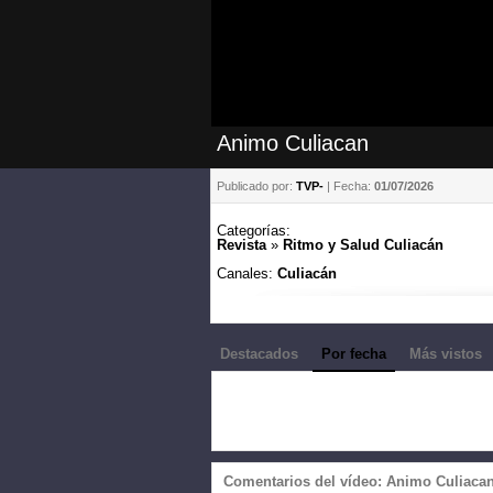
Animo Culiacan
Publicado por:
TVP-
| Fecha:
01/07/2026
Categorías:
Revista
»
Ritmo y Salud Culiacán
Canales:
Culiacán
Destacados
Por fecha
Más vistos
Comentarios del vídeo: Animo Culiaca