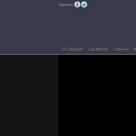
Síguenos:
Cd. Obregón
Los Mochis
Culiacán
M