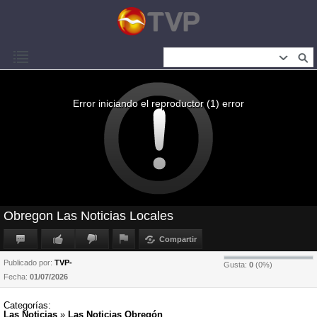
Error iniciando el reproductor (1) error
Obregon Las Noticias Locales
Compartir
Publicado por:
TVP-
Gusta:
0
(
0
%)
Fecha:
01/07/2026
Categorías:
Las Noticias
»
Las Noticias Obregón