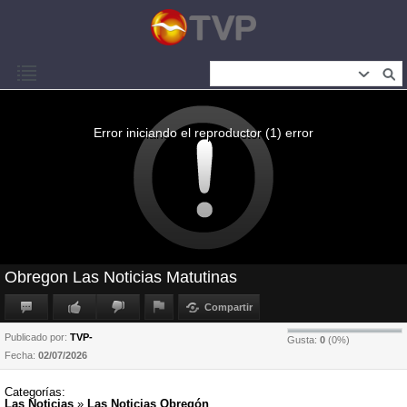
Error iniciando el reproductor (1) error
Obregon Las Noticias Matutinas
Compartir
Publicado por:
TVP-
Gusta:
0
(
0
%)
Fecha:
02/07/2026
Categorías:
Las Noticias
»
Las Noticias Obregón