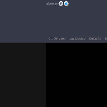
Síguenos:
Cd. Obregón
Los Mochis
Culiacán
M