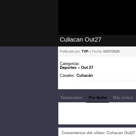
Culiacan Out27
Publicado por:
TVP-
| Fecha:
02/07/2026
Categorías:
Deportes
»
Out 27
Canales:
Culiacán
Destacados
Por fecha
Más vistos
Comentarios del vídeo: Culiacan Out27