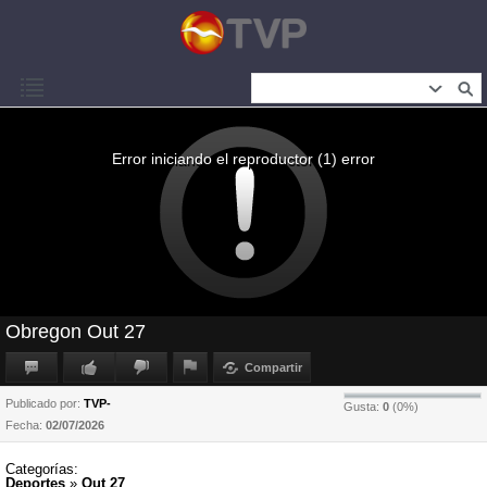
Error iniciando el reproductor (1) error
Obregon Out 27
Compartir
Publicado por:
TVP-
Gusta:
0
(
0
%)
Fecha:
02/07/2026
Categorías:
Deportes
»
Out 27