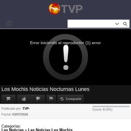
Error iniciando el reproductor (1) error
Los Mochis Noticias Nocturnas Lunes
Compartir
Publicado por:
TVP-
Gusta:
0
(
0
%)
Fecha:
03/07/2026
Categorías:
Las Noticias
»
Las Noticias Los Mochis