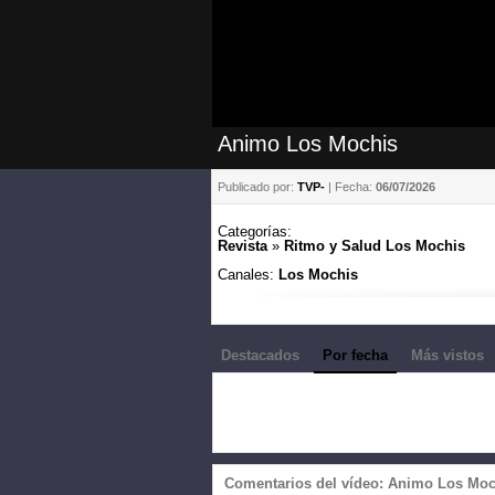
Animo Los Mochis
Publicado por:
TVP-
| Fecha:
06/07/2026
Categorías:
Revista
»
Ritmo y Salud Los Mochis
Canales:
Los Mochis
Destacados
Por fecha
Más vistos
Comentarios del vídeo: Animo Los Moc