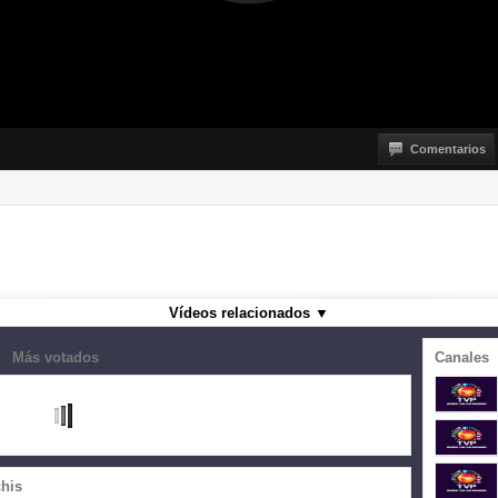
Comentarios
Vídeos relacionados
▼
Más votados
Canales
his