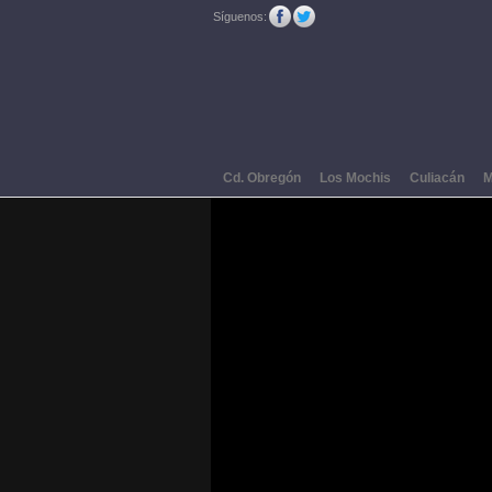
Síguenos:
Cd. Obregón
Los Mochis
Culiacán
M