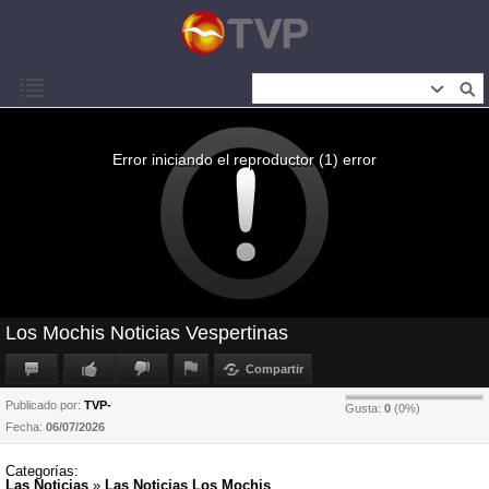
Error iniciando el reproductor (1) error
Los Mochis Noticias Vespertinas
Compartir
Publicado por:
TVP-
Gusta:
0
(
0
%)
Fecha:
06/07/2026
Categorías:
Las Noticias
»
Las Noticias Los Mochis