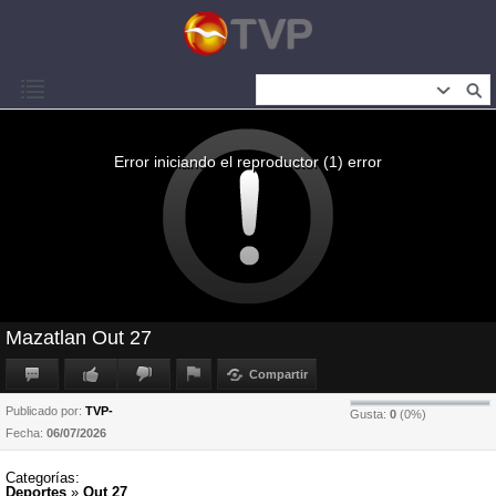
Error iniciando el reproductor (1) error
Mazatlan Out 27
Compartir
Publicado por:
TVP-
Gusta:
0
(
0
%)
Fecha:
06/07/2026
Categorías:
Deportes
»
Out 27