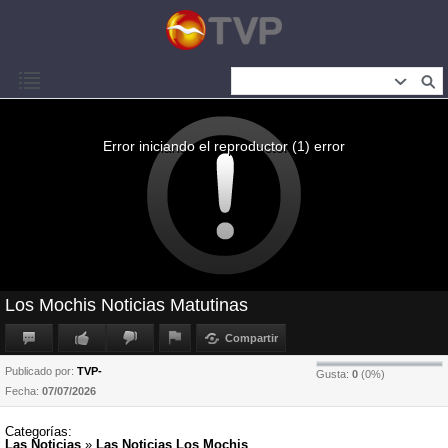
Error iniciando el reproductor (1) error
Los Mochis Noticias Matutinas
Compartir
Publicado por:
TVP-
Gusta:
0
(
0
%)
Fecha:
07/07/2026
Categorías:
Las Noticias
»
Las Noticias Los Mochis