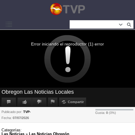
Error iniciando el reproductor (1) error
Obregon Las Noticias Locales
Compartir
Publicado por:
TVP-
Gusta:
0
(
0
%)
Fecha:
07/07/2026
Categorías:
Las Noticias
»
Las Noticias Obregón