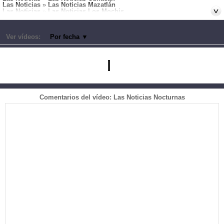
Las Noticias
»
Las Noticias Mazatlán
Las Noticias
»
Las Noticias Los Mochis
Canales:
Culiacán
Ver vídeos:
Por fecha
▼
Comentarios del vídeo: Las Noticias Nocturnas