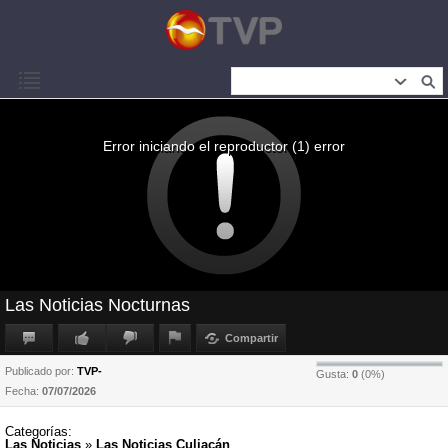
Error iniciando el reproductor (1) error
Las Noticias Nocturnas
Compartir
Publicado por:
TVP-
Gusta:
0
(
0
%)
Fecha:
07/07/2026
Categorías:
Las Noticias
»
Las Noticias Culiacán