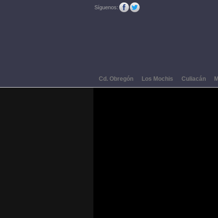
Síguenos:
Cd. Obregón
Los Mochis
Culiacán
M