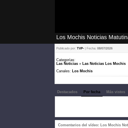
Los Mochis Noticias Matuti
Publicado por:
TVP-
| Fecha:
08/07/2026
Categorías:
Las Noticias
»
Las Noticias Los Mochis
Canales:
Los Mochis
Destacados
Por fecha
Más vistos
Comentarios del vídeo: Los Mochis Not