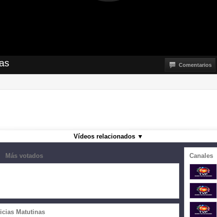
nas
Comentarios
Vídeos relacionados
▼
Más votados
Canales
icias Matutinas