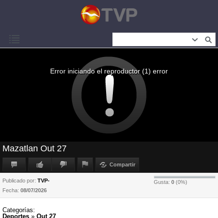
Error iniciando el reproductor (1) error
Mazatlan Out 27
Compartir
Publicado por:
TVP-
Gusta:
0
(
0
%)
Fecha:
08/07/2026
Categorías:
Deportes
»
Out 27