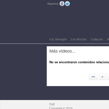
Síguenos:
Cd. Obregón
Los Mochis
Culiacán
M
Más vídeos...
No se encontraron contenidos relacion
<<
<
TVP
Copyright © 2019