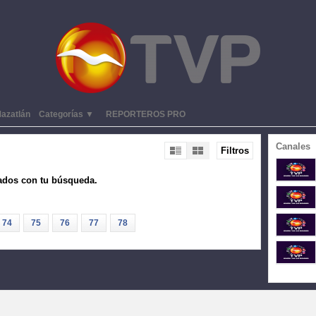
azatlán
Categorías ▼
REPORTEROS PRO
Canales
Filtros
ados con tu búsqueda.
74
75
76
77
78