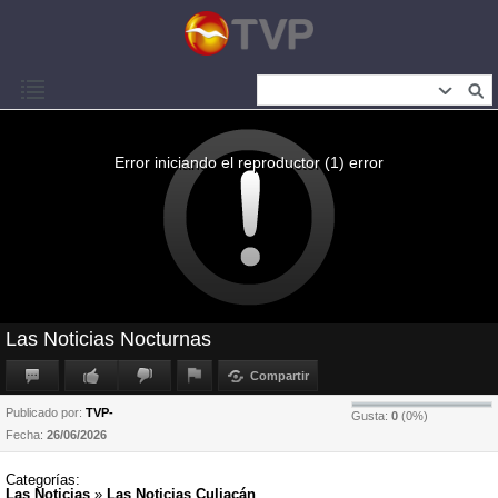
Error iniciando el reproductor (1) error
Las Noticias Nocturnas
Compartir
Publicado por:
TVP-
Gusta:
0
(
0
%)
Fecha:
26/06/2026
Categorías:
Las Noticias
»
Las Noticias Culiacán