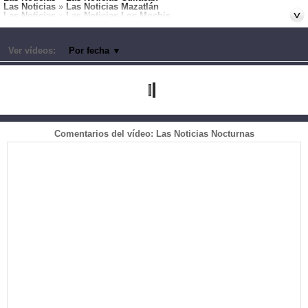
Las Noticias
»
Las Noticias Mazatlán
Las Noticias
»
Las Noticias Los Mochis
Canales:
Culiacán
Ver vídeos:
Por fecha
▼
Comentarios del vídeo: Las Noticias Nocturnas