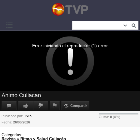
Error iniciando el reproductor (1) error
Animo Culiacan
Compartir
Publicado por:
TVP-
Gusta:
0
(
0
%)
Fecha:
26/06/2026
Categorías:
Revista
»
Ritmo y Salud Culiacán