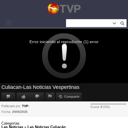
Error iniciando el reproductor (1) error
Culiacan-Las Noticias Vespertinas
Compartir
Publicado por:
TVP-
Gusta:
0
(
0
%)
Fecha:
29/06/2026
Categorías:
Las Noticias
»
Las Noticias Culiacán