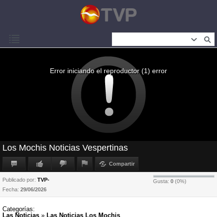
Error iniciando el reproductor (1) error
Los Mochis Noticias Vespertinas
Compartir
Publicado por:
TVP-
Gusta:
0
(
0
%)
Fecha:
29/06/2026
Categorías:
Las Noticias
»
Las Noticias Los Mochis