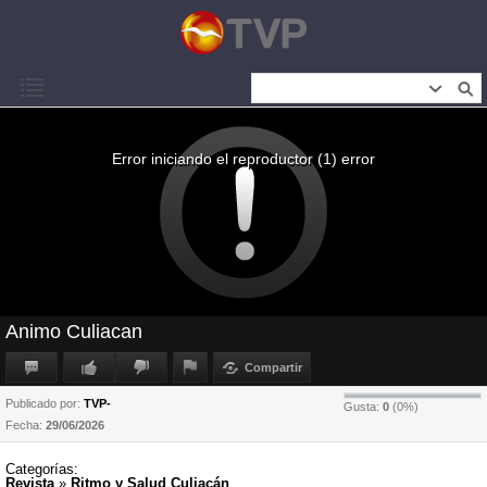
Error iniciando el reproductor (1) error
Animo Culiacan
Compartir
Publicado por:
TVP-
Gusta:
0
(
0
%)
Fecha:
29/06/2026
Categorías:
Revista
»
Ritmo y Salud Culiacán